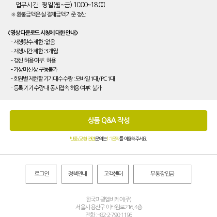
업무시간 : 평일(월~금) 10:00~18:00
※ 환불금액은 실 결제금액 기준 정산
<영상 다운로드 시청에 대한 안내>
– 재생횟수 제한 : 없음
– 재생시간 제한 : 3개월
– 갱신 허용 여부 : 허용
– 가상머신 상 구동불가
– 회원별 제한할 기기대수 수량 : 모바일 1대/ PC 1대
– 등록 기기 수량 내 동시접속 허용 여부 : 불가
상품 Q&A 작성
반품/교환 관련
문의는
1:1문의
를 이용해주세요.
로그인
정책안내
고객센터
무통장입금
한국미광엘비케이(주)
서울시 용산구 이태원로216,4층
전화 : +82-2-790-1196