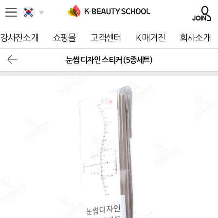
강사진소개
쇼핑몰
고객센터
K 매거진
회사소개
눈썹 디자인 스티커 (5종세트)