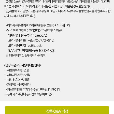
6) 결합 상품의 경우 결제일로부터 14일 이내에 개봉하지 않은 상품에 대해 환불 가능합니다. (디바
이스를 개봉하거나 액세서리 및 기타 사은품, 제품 포장이 훼손된 경우 환불 불가)
단, 제품에 초기 결함이 있는 경우 수령 후 30일 이내에 제조사로부터 불량 판정서를 확인 후 처리합
니다. (고객 과실의 경우 불가)
– 더 자세한 환불 정책은 이용약관을 참고해 주시기 바랍니다
– "사이트 로그인 후 > 고객센터 > 1:1문의하기"로 문의
위챗상담 친구추가 : gaeco72
고객상담전화 : +82-70-7770-7912
고객상담메일 : cs@kbos.kr
업무시간 : 평일(월~금) 10:00~18:00
※ 환불금액은 실 결제금액 기준 정산
<영상 다운로드 시청에 대한 안내>
– 재생횟수 제한 : 없음
– 재생시간 제한 : 3개월
– 갱신 허용 여부 : 허용
– 가상머신 상 구동불가
– 회원별 제한할 기기대수 수량 : 모바일 1대/ PC 1대
– 등록 기기 수량 내 동시접속 허용 여부 : 불가
상품 Q&A 작성