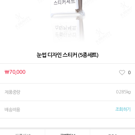
눈썹 디자인 스티커 (5종세트)
￦70,000
0
0.285kg
제품중량
조회하기
배송비용