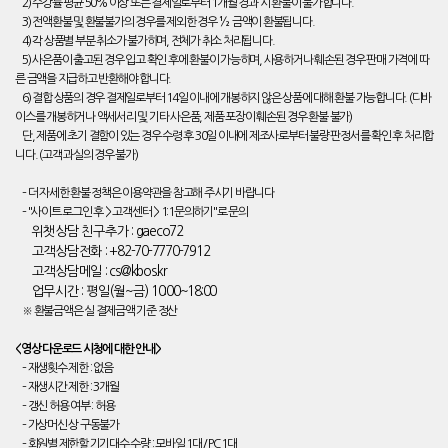
2) 수강률 평균 50% 이상 또는 결제일로부터 1개월 경과 시 환불이 불가합니다.
3) 전액환불 및 환불불가의 경우를 제외한 경우 ½ 금액이 환불됩니다.
4) 각 상품별 부분 취소가 불가하며, 전체가 취소 처리됩니다.
5) 사은품이 출고된 경우 입고 확인 후에 환불이 가능하며, 사용하거나 훼손된 경우 판매 가격에 따
른 금액을 지급하고 반환해야 합니다.
6) 결합 상품의 경우 결제일로부터 14일 이내에 개봉하지 않은 상품에 대해 환불 가능합니다. (디바
이스를 개봉하거나 액세서리 및 기타 사은품, 제품 포장이 훼손된 경우 환불 불가)
단, 제품에 초기 결함이 있는 경우 수령 후 30일 이내에 제조사로부터 불량 판정서를 확인 후 처리합
니다. (고객 과실의 경우 불가)
– 더 자세한 환불 정책은 이용약관을 참고해 주시기 바랍니다
– "사이트 로그인 후 > 고객센터 > 1:1문의하기"로 문의
위챗상담 친구추가 : gaeco72
고객상담전화 : +82-70-7770-7912
고객상담메일 : cs@kbos.kr
업무시간 : 평일(월~금) 10:00~18:00
※ 환불금액은 실 결제금액 기준 정산
<영상 다운로드 시청에 대한 안내>
– 재생횟수 제한 : 없음
– 재생시간 제한 : 3개월
– 갱신 허용 여부 : 허용
– 가상머신 상 구동불가
– 회원별 제한할 기기대수 수량 : 모바일 1대/ PC 1대