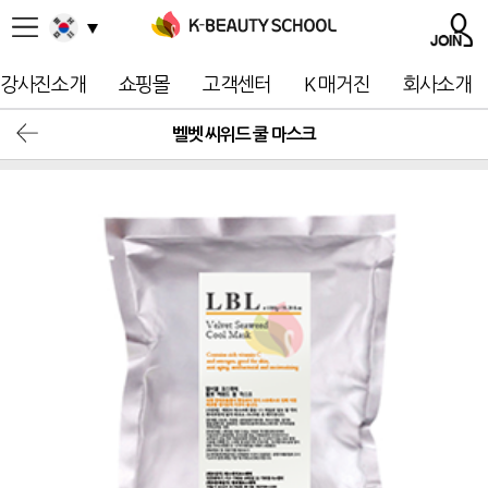
강사진소개
쇼핑몰
고객센터
K 매거진
회사소개
벨벳 씨위드 쿨 마스크