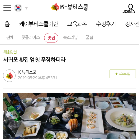
홈
케이뷰티스쿨이란
교육과목
수강후기
강사
전체
핫플레이스
숙소리뷰
꿀팁
맛집
해송횟집
서귀포 횟집 엄청 푸짐하더라
K-뷰티스쿨
+ 스크랩
2019-05-29 오후 4:53:31